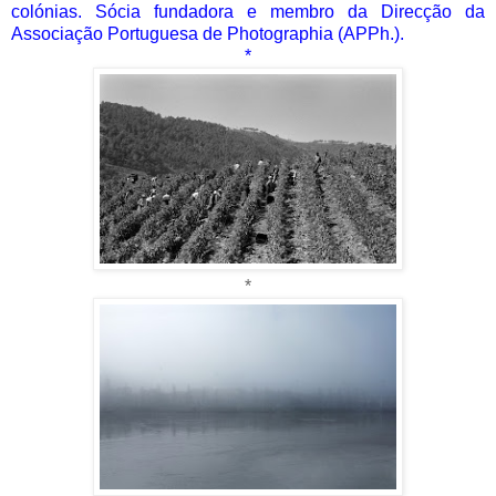
colónias. Sócia fundadora e membro da Direcção da
Associação Portuguesa de Photographia (APPh.).
*
*