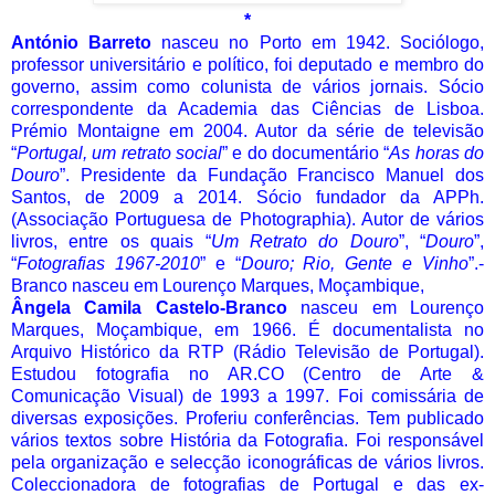
*
António Barreto
nasceu no Porto em 1942. Sociólogo,
professor universitário e político, foi deputado e membro do
governo, assim como colunista de vários jornais. Sócio
correspondente da Academia das Ciências de Lisboa.
Prémio Montaigne em 2004. Autor da série de televisão
“
Portugal, um retrato social
” e do documentário “
As horas do
Douro
”. Presidente da Fundação Francisco Manuel dos
Santos, de 2009 a 2014. Sócio fundador da APPh.
(Associação Portuguesa de Photographia). Autor de vários
livros, entre os quais “
Um Retrato do Douro
”, “
Douro
”,
“
Fotografias 1967-2010
” e “
Douro; Rio, Gente e Vinho
”.
-
Branco
nasceu em Lourenço Marques, Moçambique,
Ângela Camila Castelo-Branco
nasceu em Lourenço
Marques, Moçambique, em 1966. É documentalista no
Arquivo Histórico da RTP (Rádio Televisão de Portugal).
Estudou fotografia no AR.CO (Centro de Arte &
Comunicação Visual) de 1993 a 1997. Foi comissária de
diversas exposições. Proferiu conferências. Tem publicado
vários textos sobre História da Fotografia. Foi responsável
pela organização e selecção iconográficas de vários livros.
Coleccionadora de fotografias de Portugal e das ex-